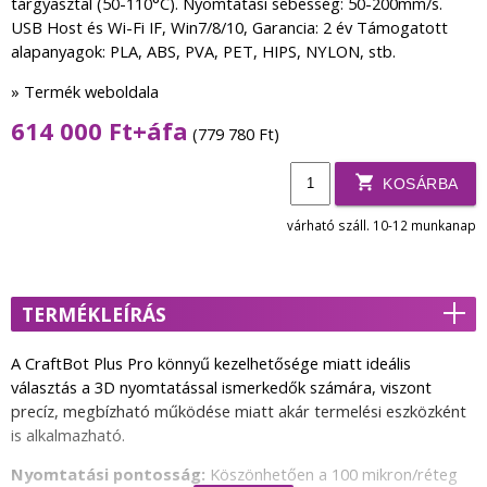
tárgyasztal (50-110°C). Nyomtatási sebesség: 50-200mm/s.
USB Host és Wi-Fi IF, Win7/8/10, Garancia: 2 év Támogatott
alapanyagok: PLA, ABS, PVA, PET, HIPS, NYLON, stb.
» Termék weboldala
614 000 Ft+áfa
(779 780 Ft)
KOSÁRBA
várható száll. 10-12 munkanap
TERMÉKLEÍRÁS
A CraftBot Plus Pro könnyű kezelhetősége miatt ideális
választás a 3D nyomtatással ismerkedők számára, viszont
precíz, megbízható működése miatt akár termelési eszközként
is alkalmazható.
Nyomtatási pontosság:
Köszönhetően a 100 mikron/réteg