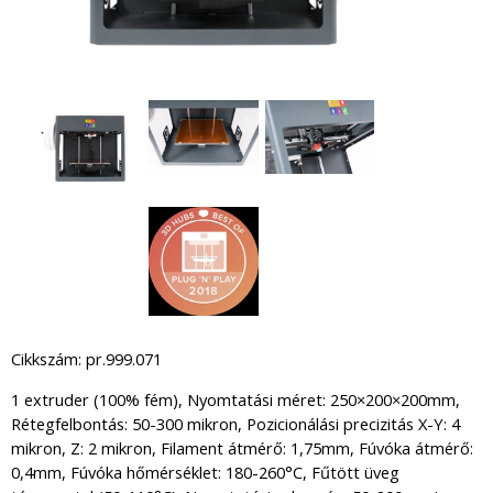
Cikkszám: pr.999.071
1 extruder (100% fém), Nyomtatási méret: 250×200×200mm,
Rétegfelbontás: 50-300 mikron, Pozicionálási precizitás X-Y: 4
mikron, Z: 2 mikron, Filament átmérő: 1,75mm, Fúvóka átmérő:
0,4mm, Fúvóka hőmérséklet: 180-260°C, Fűtött üveg